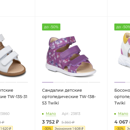
до -50%
до -50
етские
Сандалии детские
Босоно
ие TW-135-31
ортопедические TW-138-
ортопе
53 Twiki
Twiki
 23860
Мало
Арт.: 23813
Мало
3 752 ₽
4 067 
0 ₽
5 360 ₽
я
1 620 ₽
-
30
%
Экономия
1 608 ₽
-
30
%
Э