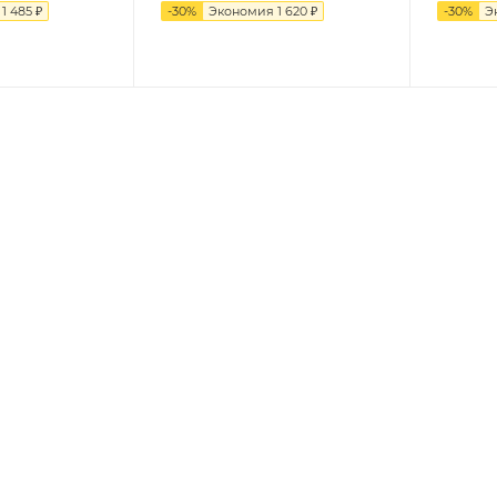
я
1 485 ₽
-
30
%
Экономия
1 620 ₽
-
30
%
Э