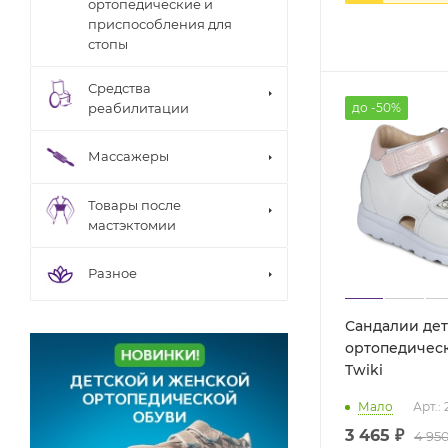
ортопедические и
приспособления для
стопы
Средства
до -50%
реабилитации
Массажеры
Товары после
мастэктомии
Разное
Сандалии де
ортопедическ
Twiki
Мало
Арт.:
3 465 ₽
4 950