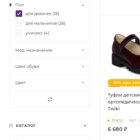
Пол
для девочек (
18
)
для мальчиков (
26
)
унисекс (
4
)
Мед. назначение
Цвет обуви
Цвет
10% при оп
Туфли детски
ортопедичес
Twiki
Мало
Арт.:
КАТАЛОГ
6 680 ₽