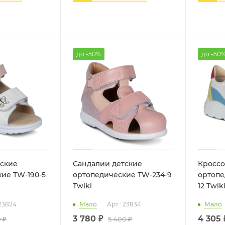
до -50%
до -50
тские
Сандалии детские
Кроссо
ие TW-190-5
ортопедические TW-234-9
ортопе
Twiki
12 Twik
 23824
Мало
Арт.: 23834
Мало
3 780 ₽
4 305 
 ₽
5 400 ₽