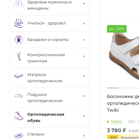
Здоровье мужчины и
женщины
Учиться - здорово!
до -50%
Бандажи и корсеты
Компрессионный
трикотаж
Матрасы
ортопедические
Подушки
Босоножки д
ортопедические
ортопедическ
Twiki
Ортопедическая
обувь
Мало
Арт.:
3 780 ₽
5 40
Стельки
-
30
%
Экономи