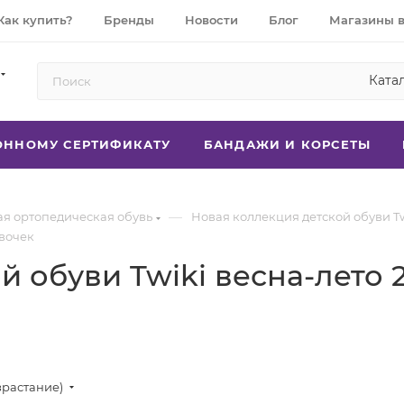
Как купить?
Бренды
Новости
Блог
Магазины в
Ката
РОННОМУ СЕРТИФИКАТУ
БАНДАЖИ И КОРСЕТЫ
—
ая ортопедическая обувь
Новая коллекция детской обуви Tw
евочек
 обуви Twiki весна-лето 
зрастание)