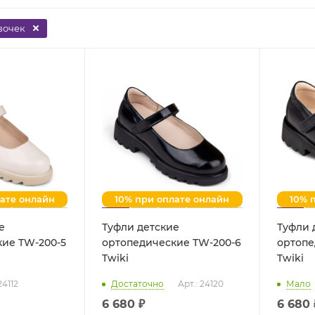
вочек
лате онлайн
10% при оплате онлайн
10% 
е
Туфли детские
Туфли 
ие TW-200-5
ортопедические TW-200-6
ортопе
Twiki
Twiki
24112
Достаточно
Арт.: 24120
Мало
6 680 ₽
6 680 