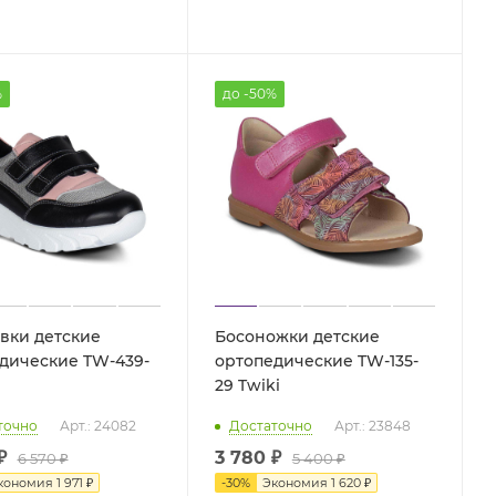
%
до -50%
вки детские
Босоножки детские
дические TW-439-
ортопедические TW-135-
i
29 Twiki
точно
Арт.: 24082
Достаточно
Арт.: 23848
₽
3 780 ₽
6 570 ₽
5 400 ₽
кономия
1 971 ₽
-
30
%
Экономия
1 620 ₽