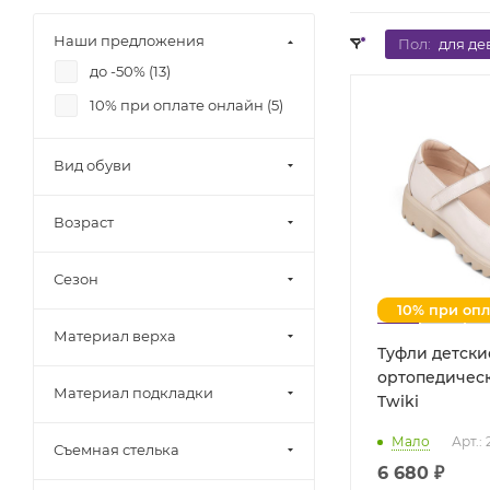
Наши предложения
Пол:
для де
до -50% (
13
)
10% при оплате онлайн (
5
)
Вид обуви
Возраст
Сезон
10% при оп
Материал верха
Туфли детски
ортопедическ
Материал подкладки
Twiki
Мало
Арт.: 
Съемная стелька
6 680 ₽