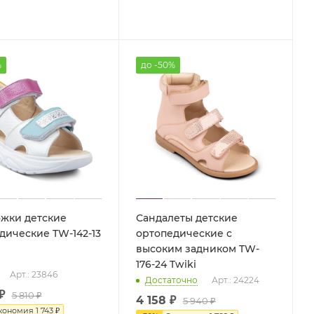
%
до -50%
жки детские
Сандалеты детские
дические TW-142-13
ортопедические с
высоким задником TW-
176-24 Twiki
Арт.: 23846
Достаточно
Арт.: 24224
₽
5 810 ₽
4 158 ₽
5 940 ₽
кономия
1 743 ₽