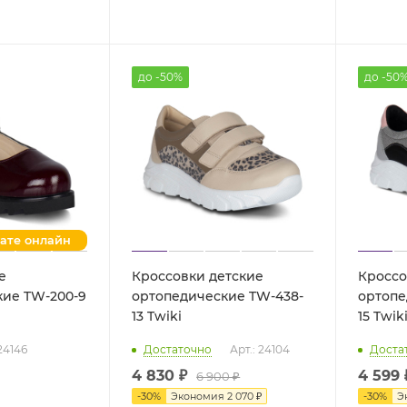
до -50%
до -50
лате онлайн
е
Кроссовки детские
Кроссо
кие TW-200-9
ортопедические TW-438-
ортопе
13 Twiki
15 Twik
 24146
Достаточно
Арт.: 24104
Доста
4 830 ₽
4 599 
6 900 ₽
-
30
%
Экономия
2 070 ₽
-
30
%
Э