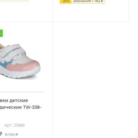
-
30
%
Экономия
1 782 ₽
%
вки детские
дические TW-338-
i
Арт.: 23966
₽
6 150 ₽