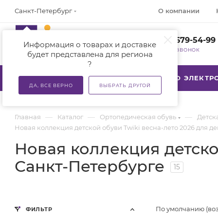
О компании
Санкт-Петербург
+7 (812) 679-54-99
Информация о товарах и доставке
ЗАКАЗАТЬ ЗВОНОК
будет представлена для региона
?
КАТАЛОГ
АКЦИИ
ТСР ПО ЭЛЕКТ
ДА, ВСЕ ВЕРНО
ВЫБРАТЬ ДРУГОЙ
—
—
—
Главная
Каталог
Ортопедическая обувь
Детск
Новая коллекция детской обуви Twiki весна-лето 2026 для д
Новая коллекция детской
Санкт-Петербурге
15
По умолчанию (во
ФИЛЬТР