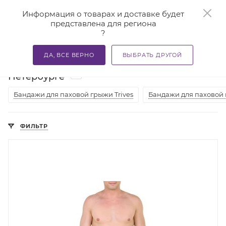
0
Информация о товарах и доставке будет
представлена для региона
?
—
—
—
Главная
Каталог
Бандажи и корсеты
Бандажи ме
ДА, ВСЕ ВЕРНО
ВЫБРАТЬ ДРУГОЙ
Бандажи для паховой грыжи в Санкт-
6
Петербурге
Бандажи для паховой грыжи Trives
Бандажи для паховой 
ФИЛЬТР