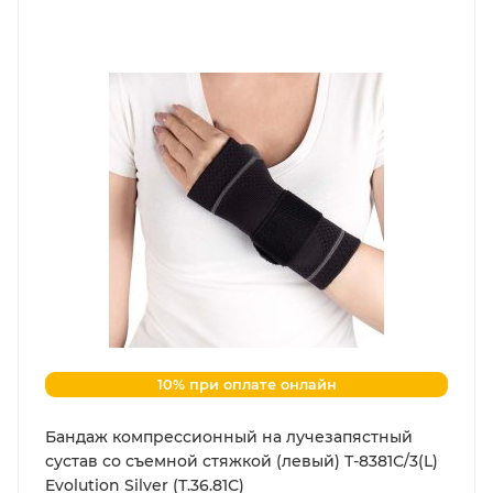
10% при оплате онлайн
Бандаж компрессионный на лучезапястный
сустав со съемной стяжкой (левый) Т-8381С/3(L)
Evolution Silver (Т.36.81С)