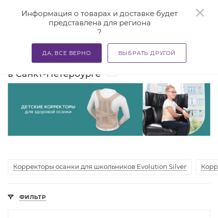
0
Информация о товарах и доставке будет
представлена для региона
?
—
—
Главная
Каталог
Учиться - здорово! Полезная ортопе
ДА, ВСЕ ВЕРНО
ВЫБРАТЬ ДРУГОЙ
Корректоры осанки для школьников
7
в Санкт-Петербурге
Корректоры осанки для школьников Evolution Silver
Корр
ФИЛЬТР