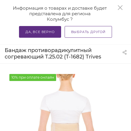
Информация о товарах и доставке будет
представлена для региона
Колумбус ?
0
ДА, ВСЕ ВЕРНО
ВЫБРАТЬ ДРУГОЙ
—
—
—
Главная
Каталог
Бандажи и корсеты
Бандажи для
Бандаж противорадикулитный
согревающий Т.25.02 (Т-1682) Trives
10% при оплате онлайн